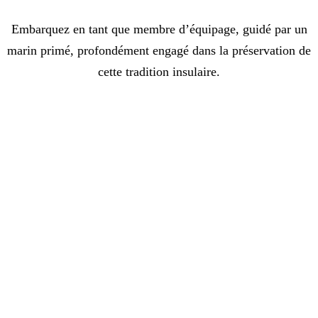
Embarquez en tant que membre d’équipage, guidé par un
marin primé, profondément engagé dans la préservation de
cette tradition insulaire.
Poursuite du coucher de soleil
PAISIBLE | PITTORESQUE |...
VIEW
FROM
70€ /personne
Course de l’après-midi