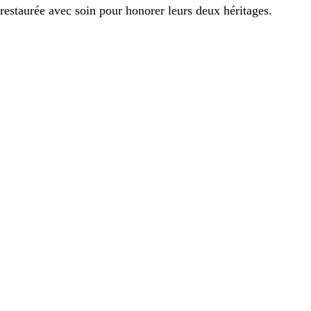
restaurée avec soin pour honorer leurs deux héritages.
Lajes do Pico
LAJES DO PICO, ÉPICENTRE DE LA CULTURE BALEINIÈRE
AUX AÇORES, OÙ LES HISTOIRES DE CHASSE À LA
BALEINE ET LE CULTE DU BALEINIER SONT GRAVÉS DANS
L’ÂME DE SES HABITANTS.