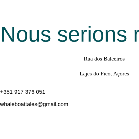
CONTACTEZ-NOUS
Nous serions r
Français
Français
MENU
Português
English
Rua dos Baleeiros
Français
Lajes do Pico, Açores
Français
Português
+351 917 376 051
English
whaleboattales@gmail.com