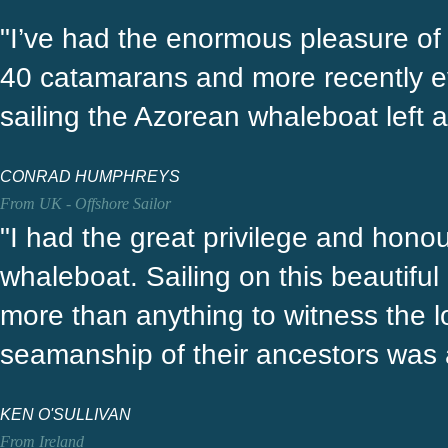
"I’ve had the enormous pleasure of
40 catamarans and more recently eve
sailing the Azorean whaleboat left
CONRAD HUMPHREYS
From UK - Offshore Sailor
"I had the great privilege and hono
whaleboat. Sailing on this beautiful
more than anything to witness the lo
seamanship of their ancestors was 
KEN O'SULLIVAN
From Ireland