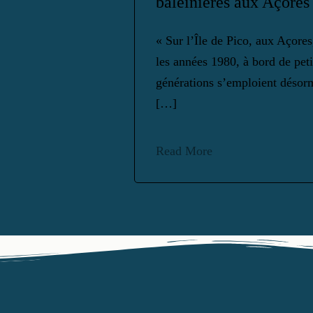
baleinières aux Açores
« Sur l’Île de Pico, aux Açores
les années 1980, à bord de peti
générations s’emploient désorm
[…]
Read More