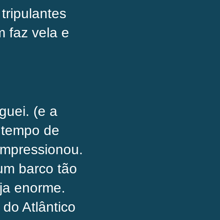
ripulantes
 faz vela e
guei. (e a
o tempo de
impressionou.
 um barco tão
ja enorme.
do Atlântico