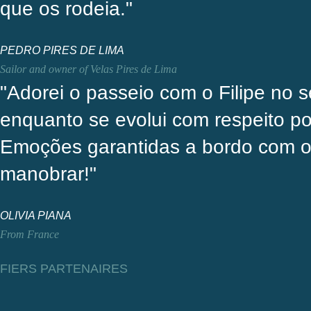
que os rodeia."
PEDRO PIRES DE LIMA
Sailor and owner of Velas Pires de Lima
"Adorei o passeio com o Filipe no s
enquanto se evolui com respeito po
Emoções garantidas a bordo com o F
manobrar!"
OLIVIA PIANA
From France
FIERS PARTENAIRES