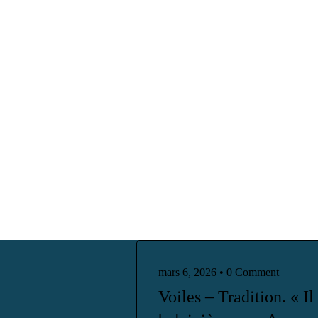
CONTACTEZ-NOUS
Français
Français
MENU
Português
English
Français
Français
Português
English
mars 6, 2026
•
0 Comment
Voiles – Tradition. « Il