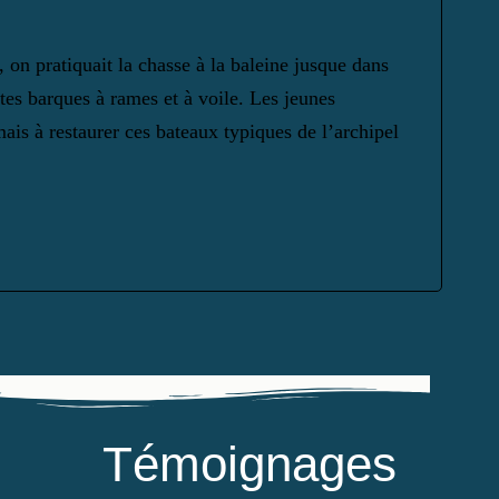
, on pratiquait la chasse à la baleine jusque dans
tes barques à rames et à voile. Les jeunes
ais à restaurer ces bateaux typiques de l’archipel
Témoignages