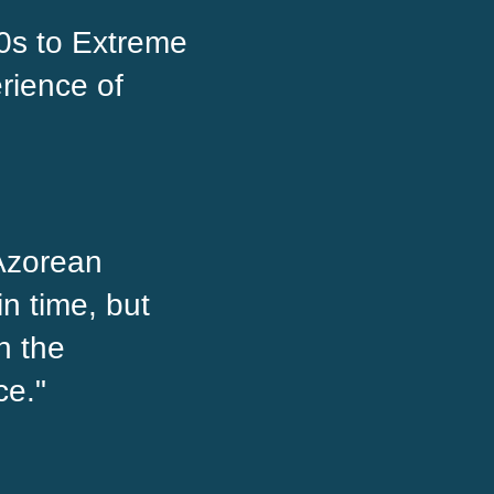
0s to Extreme
rience of
 Azorean
in time, but
n the
ce."