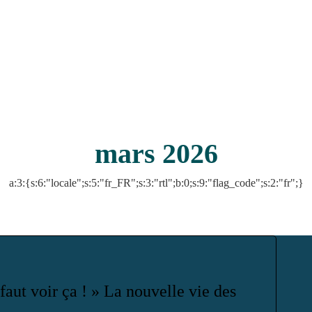
mars 2026
a:3:{s:6:"locale";s:5:"fr_FR";s:3:"rtl";b:0;s:9:"flag_code";s:2:"fr";}
 faut voir ça ! » La nouvelle vie des