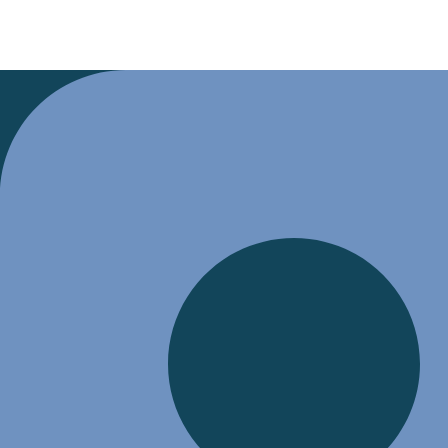
Afternoon Ru
CONTACTEZ-NOUS
Français
Français
MENU
Português
English
Français
Français
Português
English