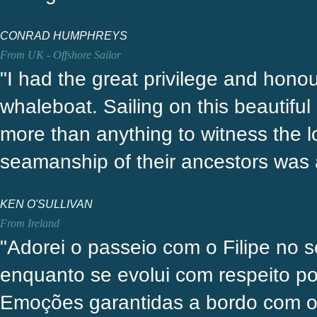
CONRAD HUMPHREYS
From UK - Offshore Sailor
"I had the great privilege and hono
whaleboat. Sailing on this beautiful
more than anything to witness the lo
seamanship of their ancestors was 
KEN O'SULLIVAN
From Ireland
"Adorei o passeio com o Filipe no s
enquanto se evolui com respeito po
Emoções garantidas a bordo com o F