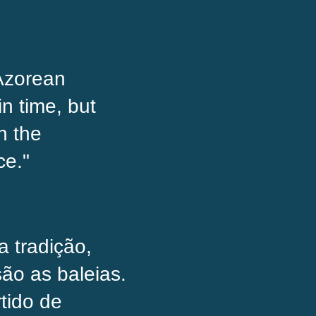
 Azorean
in time, but
n the
ce."
a tradição,
ão as baleias.
tido de