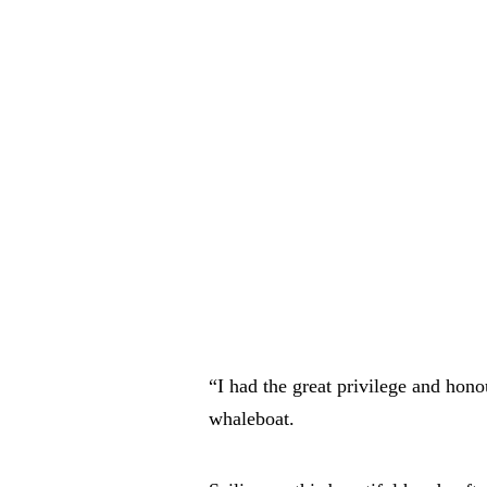
CONTACTE-NOS
Português
Français
MENU
Português
English
Português
Français
Português
English
“I had the great privilege and hon
whaleboat.