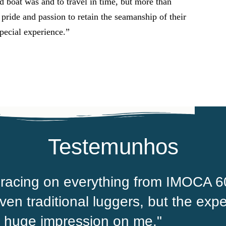
ed boat was and to travel in time, but more than
 pride and passion to retain the seamanship of their
pecial experience.”
Testemunhos
 racing on everything from IMOCA 6
n traditional luggers, but the expe
 a huge impression on me."