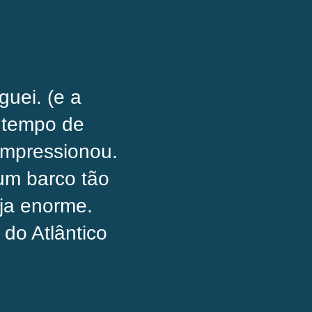
guei. (e a
o tempo de
impressionou.
 um barco tão
ja enorme.
do Atlântico