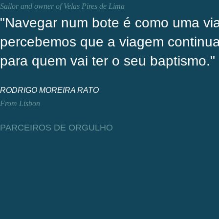
Sailor and owner of Velas Pires de Lima
"Navegar num bote é como uma via
percebemos que a viagem continua.
para quem vai ter o seu baptismo."
RODRIGO MOREIRA RATO
From Lisbon
PARCEIROS DE ORGULHO