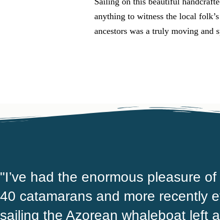
Sailing on this beautiful handcraft
anything to witness the local folk’s
ancestors was a truly moving and s
"I’ve had the enormous pleasure of
40 catamarans and more recently eve
sailing the Azorean whaleboat left